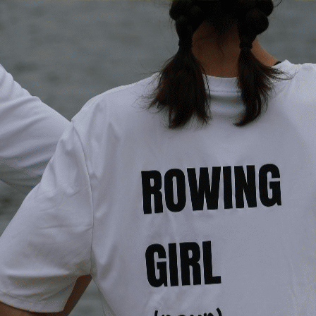
Exporter les lignes sélectionnées
Exporter toutes les colonnes
Exporter uniquement les colonnes affichées
Menu
?>
Images de la page d'accueil
Cliquez pour éditer
Texte, bouton et/ou inscription à la newsletter
Cliquez pour éditer
Je m'abonne à la newsletter
OK