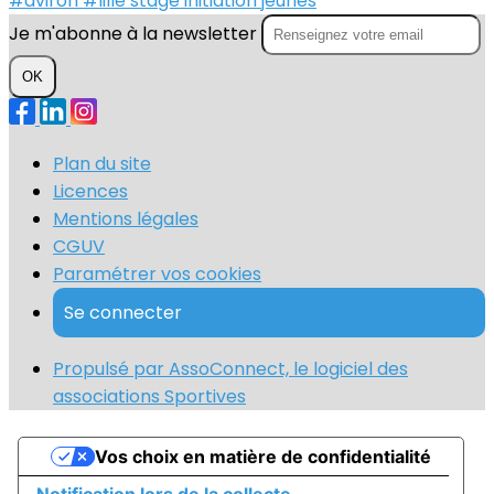
#aviron
#lille
stage
initiation
jeunes
Je m'abonne à la newsletter
OK
Plan du site
Licences
Mentions légales
CGUV
Paramétrer vos cookies
Se connecter
Propulsé par AssoConnect, le logiciel des
associations Sportives
Vos choix en matière de confidentialité
Notification lors de la collecte