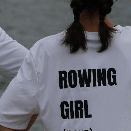
Exporter les lignes sélectionnées
Exporter toutes les colonnes
Exporter uniquement les colonnes affichées
Menu
<
>
L'Aviron
Le Club
L'équipe
Matériels, et équipements
Ecole d'aviron
Compétitions
Loisirs
Photos
?>