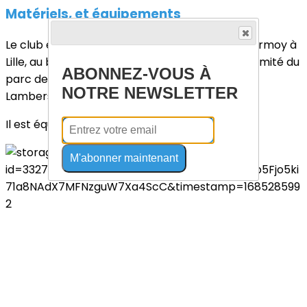
Matériels, et équipements
Le club est installé au dos de la piscine Marx Dormoy à
Lille, au bord du petit bras de la Deule et à proximité du
ABONNEZ-VOUS À
parc de la Citadelle de Lille et du Colysée de
NOTRE NEWSLETTER
Lambersart.
Il est équipé de plus de 150 bateaux, dont 6 huit.
M'abonner maintenant