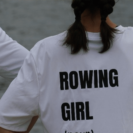
Exporter les lignes sélectionnées
Exporter toutes les colonnes
Exporter uniquement les colonnes affichées
Menu
<
>
L'Aviron
Le Club
L'équipe
Matériels, et équipements
Ecole d'aviron
Compétitions
Loisirs
Photos
?>