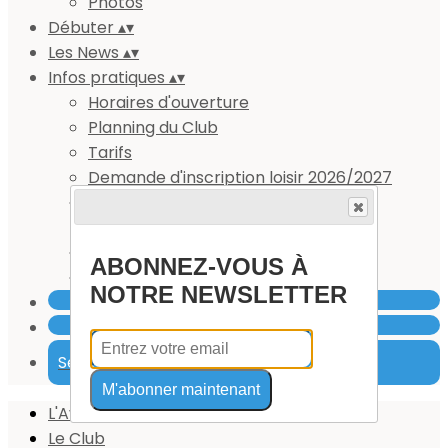
Photos
Débuter
▴
▾
Les News
▴
▾
Infos pratiques
▴
▾
Horaires d'ouverture
Planning du Club
Tarifs
Demande d'inscription loisir 2026/2027
Inscription jeunes et compétiteurs
2026/2027
Le Forum
ABONNEZ-VOUS À
Nouvelles tenues aux couleur du Club
NOTRE NEWSLETTER
Se connecter
M'abonner maintenant
L'Aviron
Le Club